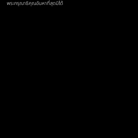
พระกรุณาธิคุณอันหาที่สุดมิได้
ข่าวสารและบทความอัพเดทใหม่ๆจากทางเรา
แจ้งเตือนทันทีที่มีบทความใหม่ เพื่อให้คุณไม่พลาดสิ่ง
ใหม่
Submit
แชร์บทความนี้ไปให้เพื่อนๆของคุณ