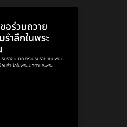
า ขอร่วมถวาย
อมรำลึกในพระ
ณ
พระบรมราชินีนาถ พระบรมราชชนนีพันปี
์ น้อมสำนึกในพระเมตตาและพระ