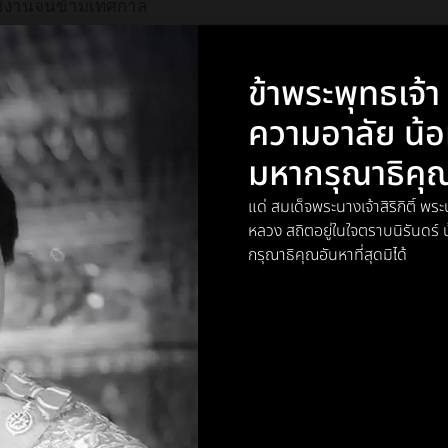
กใช้งานจนข้ามเทศกาล
-temporary-profile-pics-in-testing
ข้าพระพุทธเจ้
NEXT
ความอาลัย น้
ADBLOCK PLUS เปิดตัว ADBLOCK BROWSER
มหากรุณาธิคุ
แด่ สมเด็จพระนางเจ้าสิริกิติ์ 
สารจากเรา
หลวง สถิตอยู่ในใจตราบนิรันดร
กรุณาธิคุณอันหาที่สุดมิได้
บข่าวสารและบทความอัพเดทใหม่ๆจากทางเรา
เพื่อให้คุณไม่พลาดสิ่งใหม่