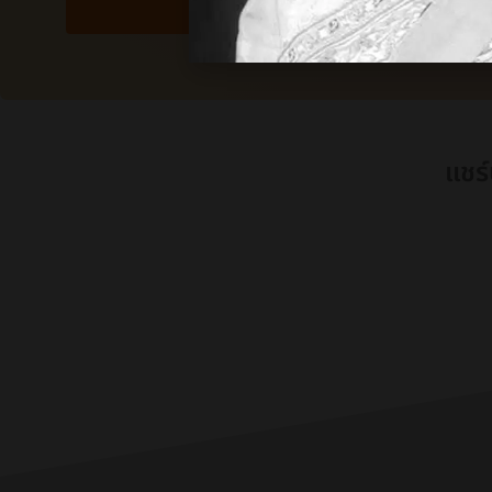
Submi
แชร์