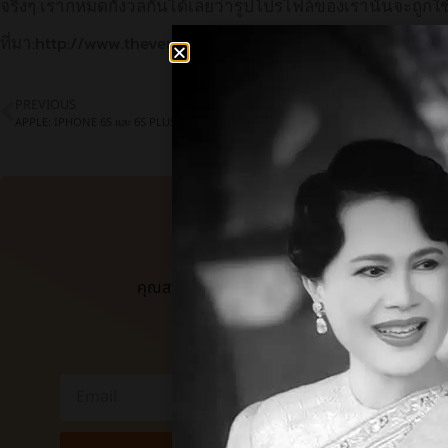
จริงๆ เราก็หมดกังวลกันได้เลยว่ารูปโปรไฟล์ของเรานั้นจะถู
ที่มา:http://www.theverge.com/2015/9/11/9313377/facebook
PREVIOUS
APPLE: IPHONE 6S และ 6S PLUS มียอดจองสูงสุด
ติดตามข่าว
คุณสามารถกรอก email ของคุณด้านล่างเพื่อรั
แจ้งเตือนทันทีที่มีบทความใหม่ 