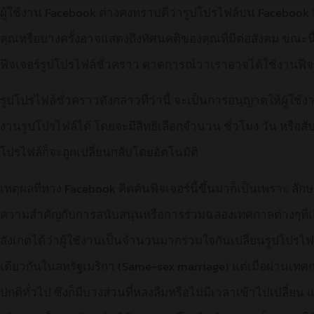
ผู้ใช้งาน Facebook ต่างคงทราบดีว่ารูปโปรไฟล์บน Facebook
คุณหรือบางครั้งอาจแสดงถึงทัศนคติของคุณที่มีต่อสังคม ขณะน
ฟีจเจอร์รูปโปรไฟล์ชั่วคราว คาดการณ์ว่าเราอาจได้ใช้งานฟีจเจอร
รูปโปรไฟล์ชั่วคราวดังกล่าวที่ว่านี้ จะเป็นการอนุญาตให้ผู้ใช
งานรูปโปรไฟล์ได้ โดยจะมีสิทธิเลือกจำนวน ชั่วโมง วัน หรือสัป
โปรไฟล์ก็จะถูกเปลี่ยนกลับโดยอัตโนมัติ
เหตุผลที่ทาง Facebook คิดค้นฟีจเจอร์นี้ขึ้นมาก็เป็นเพราะ ล
ความสำคัญกับการสนับสนุนหรือการร่วมฉลองเทศกาลต่างๆที่เกิด
สังเกตได้ว่าผู้ใช้งานเป็นจำนวนมากร่วมใจกันเปลี่ยนรูปโปรไฟ
เดียวกันในสหรัฐเมริกา (Same-sex marriage) แต่เมื่อผ่านเทศก
ปกติทั่วไป ซึ่งก็มีบางส่วนที่หลงลืมหรือไม่มีเวลาเข้าไปเปลี่