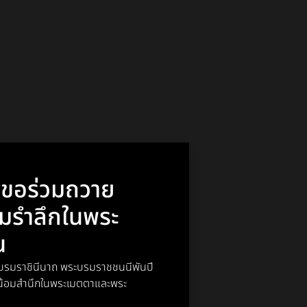
า ขอร่วมถวาย
อมรำลึกในพระ
ณ
พระบรมราชินีนาถ พระบรมราชชนนีพันปี
์ น้อมสำนึกในพระเมตตาและพระ