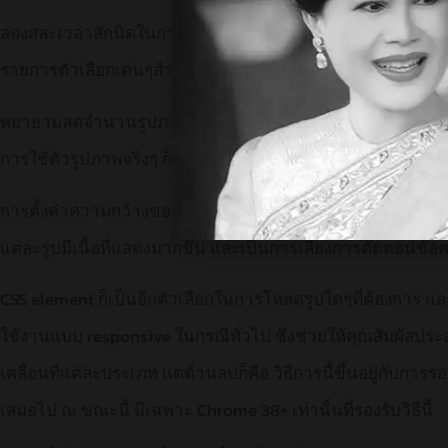
ลองสละเวลาสักนิดในการทดสอบรูปภาพบนเว็บไซต์ผ่านทางโปร
รายการตัวเลือกเด่นๆสำหรับโปรแกรมดังกล่าวไว้
ที่นี่
พยายามลดจำนวนรูปภาพในแต่ละหน้าเพจลง ถ้าสามารถเลี่ยงได
การใช้ตัวรูปภาพจริงๆ ก็จะช่วยลดปริมาณข้อมูลที่บีบอัดไว้ใน
การตั้งค่าความกว้างของรูปให้เป็น 100% ก็ช่วยเพิ่มความน่าใช้ก
แต่ละรูปมีเนื้อที่แสดงมากขึ้น และเป็นการเลี่ยงการตัดตอนข้
CSS element ก็เป็นอีกตัวเลือกในการโหลดรูปใดๆที่ต้องการ แล
ใช้งานแบบ responsive ในกรณีทั่วไป ซึ่งช่วยให้คุณสัมผัส
เคลื่อนที่แต่ละประเภท แต่ด้านลบก็คือ วิธีการนี้ขึ้นอยู่กับก
เสมอไป ณ ขณะนี้ มีเฉพาะ Chrome 38+ เท่านั้นที่รองรับวิธีนี้