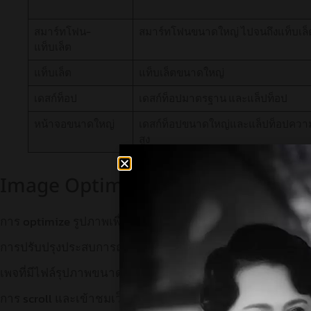
สมาร์ทโฟน-
สมาร์ทโฟนขนาดใหญ่ ไปจนถึงแท็บเล็
แท็บเล็ต
แท็บเล็ต
แท็บเล็ตขนาดใหญ่
เดสก์ท็อป
เดสก์ท็อปมาตรฐาน และแล็ปท็อป
หน้าจอขนาดใหญ่
เดสก์ท็อปขนาดใหญ่และแล็ปท็อปควา
สูง
Image Optimization
การ optimize รูปภาพเพื่อลดปริมาณ data transfer ในการแสดง
การปรับปรุงประสบการณ์การใช้อุปกรณ์เคลื่อนที่ แม้แต่ในเคร
เพจที่มีไฟล์รุปภาพขนาดใหญ่ ก็ทำให้รู้สึกว่าเทอะทะได้เมื่อ
การ scroll และเข้าชมเว็บไซต์ต่างๆก็สามารถทำให้ผู้ใช้หงุดห