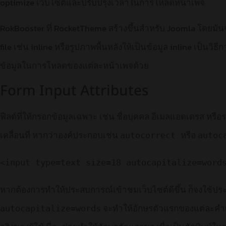
optimize เว็บไซต์และปรับปรุงเวลาในการโหลดหน้าเพจ
RokBooster ที่ RocketTheme สร้างขึ้นสำหรับ Joomla โดยมันจ
file เช่น inline หรือรูปภาพพื้นหลังให้เป็นข้อมูล inline เป็นว
ข้อมูลในการโหลดของแต่ละหน้าเพจด้วย
Form Input Attributes
ฟีลด์ที่ให้กรอกข้อมูลเฉพาะ เช่น ชื่อบุคคล อีเมลแอดเดรส หรือ
เคลื่อนที่ หากว่าองค์ประกอบเช่น
หรือ
autocorrect
autoc
<input type=text size=18 autocapitalize=word
หากต้องการทำให้ประสบการณ์เข้าชมเว็บไซต์ดีขึ้น ก็จงใช้ประโย
จะทำให้อักษรตัวแรกของแต่ละคำเป็
autocapitalize=words