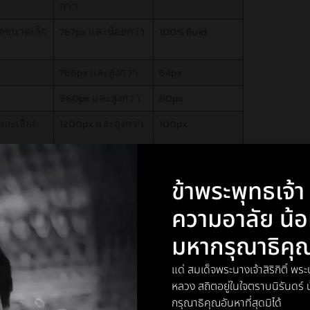
กว่า
ตขนาดเล็ก
767px และน้อยกว่า
100% fluid
768px และสูงกว่า
64px
960px และสูงกว่า
80px
มละเอียด
1200px และสูงกว่า
100px
ข้าพระพุทธเจ้
ความอาลัย น้
ผลรูปภาพนั้นๆให้มากที่สุด ถือว่าเป็นขั้นตอนสำคัญใน
มหากรุณาธิคุ
ือข่ายที่ทันสมัยและรวดเร็วเพียงใดก็ตาม การโหลดหน้า
แด่ สมเด็จพระนางเจ้าสิริกิติ์ 
ใช้งาน นอกจากเวลาที่มากขึ้นในการโหลดหน้าเพจแล้ว
หลวง สถิตอยู่ในใจตราบนิรันดร
งิดได้หากไม่มีการ optimize รูปภาพ
กรุณาธิคุณอันหาที่สุดมิได้