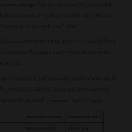
่า adaptive design ซึ่งจะตรวจหาประเภทของอุปกรณ์ที่
ที่เหมาะสมเฉพาะเจาะจงกับอุปกรณ์ขนาดเล็ก ซึ่งกรณี
่างกันสองรูปแบบในการเข้าชมเว็บไซต์
้ class ที่ซ่อนหรือแสดงองค์ประกอบของเพจที่ขึ้นอยู่
บนมอดูลหรือ widget จะช่วยซ่อนองค์ประกอบดัง
ne
อยกว่านั้น
อุปกรณ์เคลื่อนที่ แต่ในขณะเดียวกันก็คงเก็บส่วนอื่นที่
่เรียบง่ายในขณะเดียวกัน โดยไม่สูญเสียประสบการณ์
รจัดการองค์ประกอบที่ responsive โดยใช้ Gantry
ความกว้างเลย์เอาท์
ความกว้างคอลัมน์
480px และน้อย
100% fluid