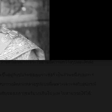
แกรม optimize รูปภาพ สำหรับผู้สนใจ เราได้ทำ
้โดยใช้ CSS element หรือ font-based icon แทน
แต่ละหน้าได้มากเลยทีเดียว
ับอุปกรณ์เคลื่อนที่ได้อย่างอัศจรรย์ เป็นการช่วยให้
อความที่ไม่เหมาะเจาะในยามที่ความกว้างรูปหดเล็กลง
ะขึ้นอยู่กับขนาดของเบราเซอร์ เป็นส่วนหนึ่งของการ
ประสบการณ์หลากหลายรูปแบบที่เฉพาะเจาะจงกับอุปกรณ์
ารรองรับของเบราเซอร์มากเกินไป และไม่สามารถใช้ได้