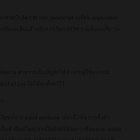
ะช่วยบีบอัด CSS และ JavaScript เปลี่ยน application
ิธีการที่ยอดเยี่ยมสำหรับการเรียก HTTP รวมทั้งลดปริมาณ
รหัสผ่าน สามารถเป็นปัญหาได้สำหรับผู้ใช้อุปกรณ์
ไม่ได้ถูกตั้งค่าไว้
apitalize
s>
ชน์จาก input attribute เหล่านี้ เช่น การตั้งค่า
นตัวพิมพ์ใหญ่ ส่วนในฟีลด์ที่ต้องการชื่อและนามสกุล