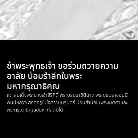
PREVIOUS
NEXT
GOOGLE “FIND MY PHONE” สำหรับค้นหา ANDROID
FTC เตรียมตรวจสอบ YOUTUBE KIDS
ติดตามข่าวสารจากเรา
คุณสามารถกรอก email ของคุณด้านล่างเพื่อรับ
ข้าพระพุทธเจ้า ขอร่วมถวายความ
ข่าวสารและบทความอัพเดทใหม่ๆจากทางเรา
อาลัย น้อมรำลึกในพระ
แจ้งเตือนทันทีที่มีบทความใหม่ เพื่อให้คุณไม่พลาดสิ่ง
มหากรุณาธิคุณ
ใหม่
แด่ สมเด็จพระนางเจ้าสิริกิติ์ พระบรมราชินีนาถ พระบรมราชชนนี
พันปีหลวง สถิตอยู่ในใจตราบนิรันดร์ น้อมสำนึกในพระเมตตาและ
พระกรุณาธิคุณอันหาที่สุดมิได้
Submit