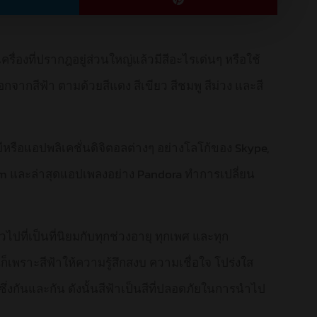
รื่องที่ปรากฎอยู่ส่วนใหญ่แล้วมีสีอะไรเด่นๆ หรือใช้
อกจากสีฟ้า ตามด้วยสีแดง สีเขียว สีชมพู สีม่วง และสี
หรือแอปพลิเคชั่นดิจิตอลต่างๆ อย่างโลโก้ของ Skype,
zam และล่าสุดแอปเพลงอย่าง Pandora ทำการเปลี่ยน
ปที่เป็นที่นิยมกับทุกช่วงอายุ ทุกเพศ และทุก
นก็เพราะสีฟ้าให้ความรู้สึกสงบ ความเชื่อใจ โปร่งใส
่งกันและกัน ดังนั้นสีฟ้าเป็นสีที่ปลอดภัยในการนำไป