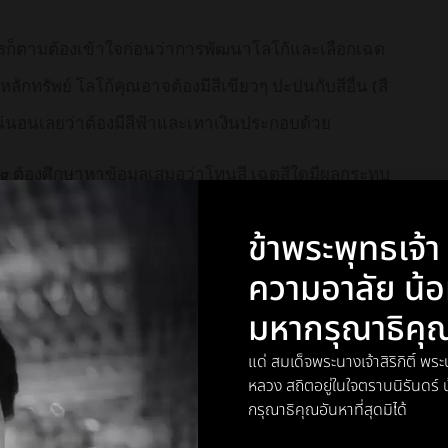
ไรก็ตามต้องเข้าใจก่อนว่าการพัฒนาโลโก้และเลือกเฉด
นหลักทรัพย์ โลโก้คุณอาจต้องมีสีเขียวๆ ปะปนกับสีอื่น (สี
แน่นอนเลยว่าต้องมีสีฟ้าและเทาเงินประกอบด้วย
ing ต้องศึกษาหาข้อมูลเสมอว่าโทนสี เฉดสีใดมีผลกระทบ
าสีขาวบ่งบอกถึงความบริสุทธิ์ แต่ในประเทศจีนสีขาว
ข้าพระพุทธเจ้
ิดความเห็นต่อสิ่งที่พบเห็นต่างกัน แต่ถือว่าโชคดีก็ว่า
ความอาลัย น้
็นในหลากหลายกลุ่มกลับไม่ต่างกันเท่าไร
มหากรุณาธิคุ
icons
แด่ สมเด็จพระนางเจ้าสิริกิติ์ 
หลวง สถิตอยู่ในใจตราบนิรันดร
NEXT
กรุณาธิคุณอันหาที่สุดมิได้
เหตุผลการรีวิวสินค้าบนสื่อออนไลน์จากผู้ใช้วัย 16 – 24 ปี