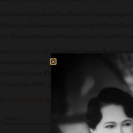
หากเป็นธุรกิจเปิดใหม่ แอปใหม่หรือจะทำการ Rebranding อะ
สีให้เหมาะสมนั้นมีผลต่อผู้พบเห็นมาก เช่น ธุรกิจเกี่ยวกับเงินทุ
เขียวสัญลักษณ์สีธนบัตร) หรือหากเป็นธุรกิจเทคโนโลยีทั่วไป
สุดท้ายแล้วก่อนการสร้างโลโก้เพื่อสร้าง Brand หรือ Rebrand
ต่อวัฒนธรรมหรือผู้พบเห็นอย่างไร อย่างในประเทศสหรัฐอเมริก
กลับสื่อถึงความตาย ชี้ให้เห็นว่าแต่ละกลุ่มเป้าหมายอาจมีความค
ได้กับการเลือกใช้สีฟ้า เพราะการสื่ออารมณ์ของสีนี้ต่อผู้พบเห
ที่มา:
http://brandinginasia.com/blue-popular-color-app-
PREVIOUS
EYE STRAIN ผลจากการใช้สายตามากเกินไป