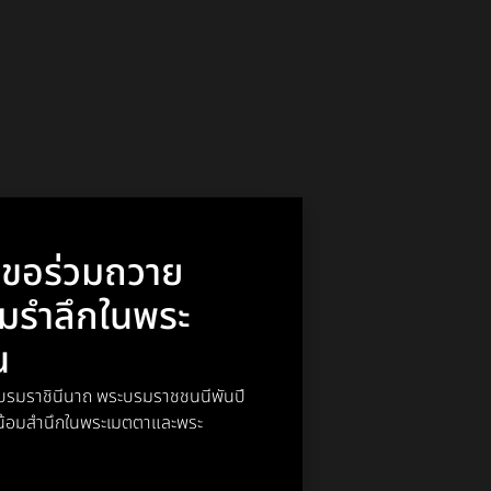
า ขอร่วมถวาย
อมรำลึกในพระ
ณ
พระบรมราชินีนาถ พระบรมราชชนนีพันปี
์ น้อมสำนึกในพระเมตตาและพระ