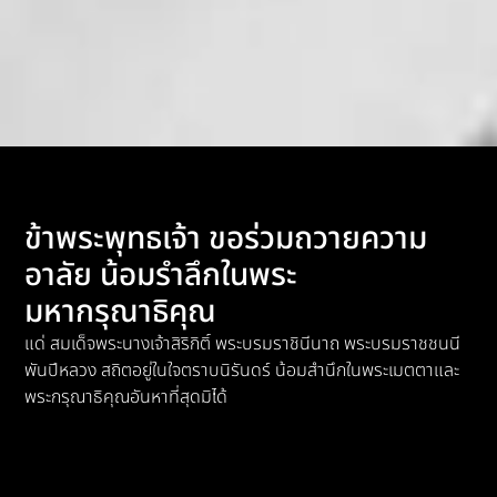
Linux.com หรือไม่?
เราสร้างระบบเครือข่ายแบบ load-balanced และ clustered
สำหรับ Linux.com และรักษาความคงเส้นคงวาของ code base
ทั่วทุก web server โดยการใช้ build process engine และระบบ
SVN version control
ข้าพระพุทธเจ้า ขอร่วมถวายความ
คุณรับมือกับ traffic สูงๆบนเว็บไซต์
อาลัย น้อมรำลึกในพระ
อย่าง Joomla (มากกว่า 1.5 ล้านต่อ
มหากรุณาธิคุณ
เดือน) อย่างไร?
แด่ สมเด็จพระนางเจ้าสิริกิติ์ พระบรมราชินีนาถ พระบรมราชชนนี
พันปีหลวง สถิตอยู่ในใจตราบนิรันดร์ น้อมสำนึกในพระเมตตาและ
เราดำเนินการระบบเครือข่ายแบบ clustered สำหรับทั้ง web
พระกรุณาธิคุณอันหาที่สุดมิได้
server และฐานข้อมูลของเรา โดยมีการใช้ database
replication, mysql_proxy, และ caching บนหลายๆ module