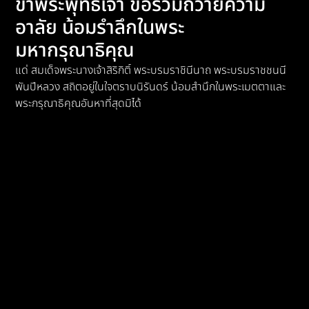
ข้าพระพุทธเจ้า ขอร่วมถวายความ
ช่างภาพ คว้าโอกาสนี้ไว้ มันอาจจะหมดในอีกไม่กี่ปี
อาลัย น้อมรำลึกในพระ
มหากรุณาธิคุณ
แด่ สมเด็จพระนางเจ้าสิริกิติ์ พระบรมราชินีนาถ พระบรมราชชนนี
5. .tips
พันปีหลวง สถิตอยู่ในใจตราบนิรันดร์ น้อมสำนึกในพระเมตตาและ
พระกรุณาธิคุณอันหาที่สุดมิได้
เหมาะสำหรับเว็บไซต์ของธุรกิจประเภทให้คำปรึกษา เคล็ดลับ
เทคนิค ของการค้า แน่นอนว่าคุณจะต้องเป็นคนที่พร้อมให้
ความช่วยเหลือผู้ที่สนใจตลอดเวลา
นอกจากนั้นแล้วยังมี คำต่อท้ายชื่อ Domain อีกหลายแบบใน
ปัจจุบัน ตอบโจทย์ผู้ใช้งานที่หลากหลาย เช่น .expert,
.technology, .solutions และ .agency เป็นต้น ทั้งหมดนี้เป็น
เพียงตัวเลือกในการใช้งานเพื่อสร้างความแตกต่างและเป็นที่
จดจำได้มากขึ้น โดยที่ไม่ต้องยึดติดกับสิ่งเดิมๆอย่าง .com