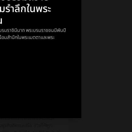
อมรำลึกในพระ
ณ
NEWS
พระบรมราชินีนาถ พระบรมราชชนนีพันปี
์ น้อมสำนึกในพระเมตตาและพระ
คืออะไร?
พลตฟอร์มการตลาดอัตโนมัติที่
ธุรกิจอีคอมเมิร์ซ ช่วยให้คุณ