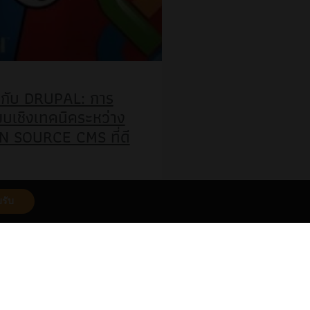
กับ DRUPAL: การ
ยบเชิงเทคนิคระหว่าง
 SOURCE CMS ที่ดี
ปดาห์ก่อน ผมจำเป็นต้องเขียน
รับ
ิงเทคนิคระหว่าง Joomla กับ
ล้วผมมักจะค้นหาข้อมูลออนไลน์
ากที่ไม่สามารถหาข้อมูลการ
ีคุณภาพเกี่ยวกับ CMS ที่มีชื่อ
ได้เลย