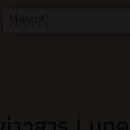
ข่าวสาร | บท