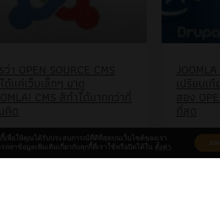
รว่า OPEN SOURCE CMS
JOOMLA 
ได้แค่เว็บเล็กๆ มาดู
เปรียบเที
OMLA! CMS สิทำได้มากกว่าที่
สอง OPEN
ณคิด
ที่สุด
n Source CMS ในมุมมองของบางคนหรือ
เมื่อสองสามสั
กกี้เพื่อให้คุณได้รับประสบการณ์ที่ดีที่สุดบนเว็บไซต์ของเรา
ยอม
บริษัทในเมืองไทย ยังมีความคิดว่าไม่
เปรียบเทียบเช
หาข้อมูลเพิ่มเติมเกี่ยวกับคุกกี้ที่เราใช้หรือปิดได้ใน
ตั้งค่า
.
ารถใช้งานได้จริงในเชิงธุรกิจบางคนบอกว่า
Drupal ปกติแ
ไม่ปลอดภัย บางคนบอกว่าไม่สามารถรองรับ
แต่น่าแปลกใจม
ช้จำนวนมากๆได้
ประเมินที่ดีๆ ม
เสียงสองตัวนี้