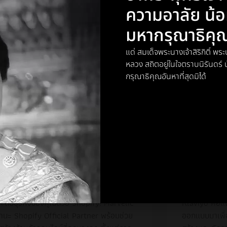
ความอาลัย น้
มหากรุณาธิคุ
NEWS
แด่ สมเด็จพระนางเจ้าสิริกิติ์ 
หลวง สถิตอยู่ในใจตราบนิรันดร
กรุณาธิคุณอันหาที่สุดมิได้
opify คืออะไร?
Klaviyo 
ะดับธุรกิจของคุณด้วย Shopify! Marvelic
Klaviyo คือแ
านะ Shopify Official Partner พร้อมช่วย
ออกแบบมาเพื่อ