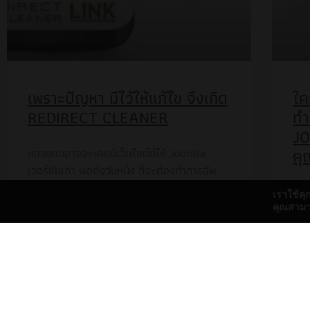
เพราะปัญหา มีไว้ให้แก้ไข จึงเกิด
ใค
REDIRECT CLEANER
ทำ
JO
คุ
หลายคนอาจจะเคยมีเว็บไซต์ที่ใช้ Joomla
เวอร์ชันเก่า พอถึงวันหนึ่ง ก็จะต้องทำการอัพ
เดดปรับปรุงเว็บไซต์ใหม่ รวมทั้งเปลี่ยน
Ope
เราใช้คุ
โครงสร้างเนื้อหาของเว็บไซต์ ผมเองก็เช่นกัน
บาง
คุณสามารถ
ขอยกตัวอย่างจากการปรับปรุงเว็บไซต์สมาคม
สาม
ศึกษาและพัฒนาโอเพ่นซอร์ส (OSEDA) โด
มัน
ยการไมเกรดเว็บไซต์ไม่ได้มีความยุ่งยากอะไร
คนใ
มากนักสำหรับเว็บนี้ ด้วยที่พยายามจะใช้
Extension เสริมเพิ่มเติมให้น้อยที่สุด