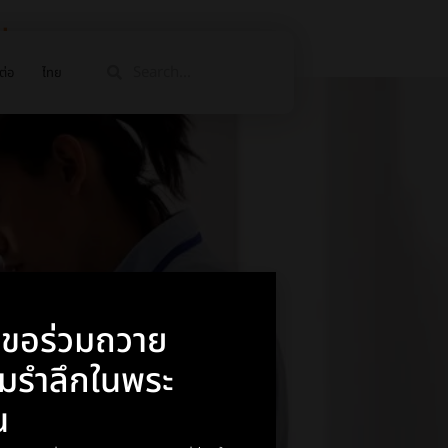
lers
ต่อ
ไทย
า ขอร่วมถวาย
อมรำลึกในพระ
ณ