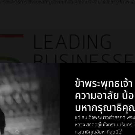
ารถและวิธีการใช้งานหลักๆ ของมันก็คือ ผู้ใช้งานจะสามารถแชร์รูปภาพแล
ข้าพระพุทธเจ้
ความอาลัย น้
มหากรุณาธิคุ
แด่ สมเด็จพระนางเจ้าสิริกิติ์ 
หลวง สถิตอยู่ในใจตราบนิรันดร
กรุณาธิคุณอันหาที่สุดมิได้