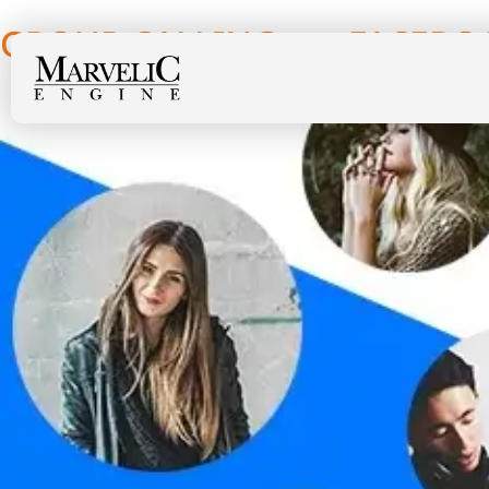
GROUP CALLING จาก FACEB